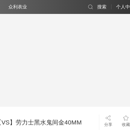
众利表业
搜索
个人中
【VS】劳力士黑水鬼间金40MM
分享
收藏