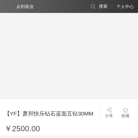
众利表业
搜索
个人中心
【YF】萧邦快乐钻石蓝面五钻30MM
分享
收藏
￥2500.00